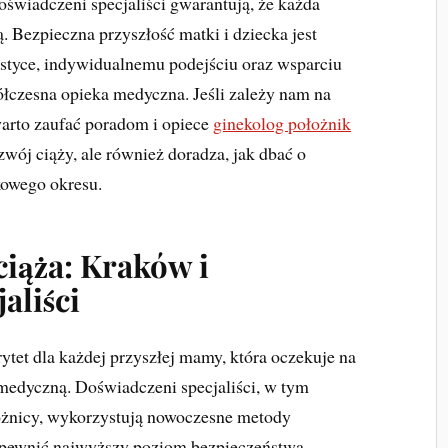
świadczeni specjaliści gwarantują, że każda
. Bezpieczna przyszłość matki i dziecka jest
styce, indywidualnemu podejściu oraz wsparciu
ółczesna opieka medyczna. Jeśli zależy nam na
 warto zaufać poradom i opiece
ginekolog położnik
ozwój ciąży, ale również doradza, jak dbać o
kowego okresu.
iąża: Kraków i
aliści
ytet dla każdej przyszłej mamy, która oczekuje na
medyczną. Doświadczeni specjaliści, w tym
żnicy, wykorzystują nowoczesne metody
zapewnić najwyższy poziom bezpieczeństwa