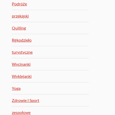
Podróże
przekąski
Quilling
Rękodzieło
turystyczne
Wycinanki
Wyklejanki
Yoga
Zdrowie I Sport
zespołowe